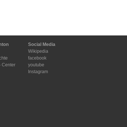
nton
Social Media
Wikipedia
chte
facebook
- Center
youtube
Instagram