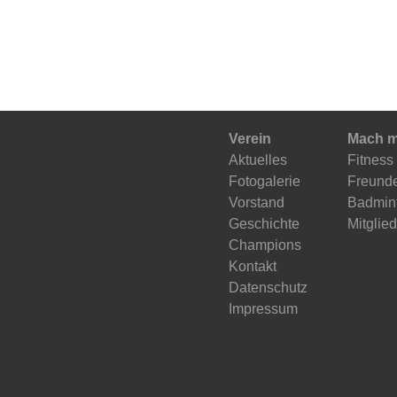
Verein
Mach m
Aktuelles
Fitness
Fotogalerie
Freunde
Vorstand
Badmint
Geschichte
Mitglie
Champions
Kontakt
Datenschutz
Impressum