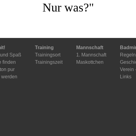
Nur was?"
it!
Training
Mannschaft
Badmi
 und Spaß
Trainingsort
1. Mannschaft
Regeln
 finden
Trainingszeit
Maskottchen
Geschi
on pur
Verein 
d werden
Links